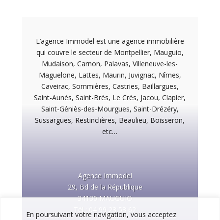
L’agence Immodel est une agence immobilière
qui couvre le secteur de Montpellier, Mauguio,
Mudaison, Carnon, Palavas, Villeneuve-les-
Maguelone, Lattes, Maurin, Juvignac, Nîmes,
Caveirac, Sommières, Castries, Baillargues,
Saint-Aunès, Saint-Brès, Le Crès, Jacou, Clapier,
Saint-Géniès-des-Mourgues, Saint-Drézéry,
Sussargues, Restinclières, Beaulieu, Boisseron,
etc…
Agence Immodel
29, Bd de la République
34130 MAUGUIO
Tél :
04 99 23 53 62
En poursuivant votre navigation, vous acceptez